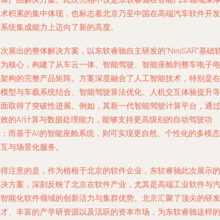
技术积累的集中体现，也标志着北京乃至中国在高端汽车软件开
与系统集成能力上迈向了新的高度。
次展出的整体解决方案，以东软睿驰自主研发的“NeuSAR”基础
件为核心，构建了从车云一体、智能驾驶、智能座舱到整车电子
气架构的完整产品矩阵。方案深度融合了人工智能技术，特别是
大模型与车载系统结合、智能驾驶算法优化、人机交互体验提升
方面取得了突破性进展。例如，其新一代智能驾驶计算平台，通
高效的AI计算与数据处理能力，能够支持更高级别的自动驾驶功
能；而基于AI的智能座舱系统，则可实现更自然、个性化的多模态
交互与场景化服务。
值得注意的是，作为植根于北京的软件企业，东软睿驰此次展示
解决方案，深刻反映了北京在软件产业，尤其是高端工业软件与
车智能化软件领域的创新活力与集群优势。北京汇聚了顶尖的研
人才、丰富的产学研资源以及活跃的资本市场，为东软睿驰这样