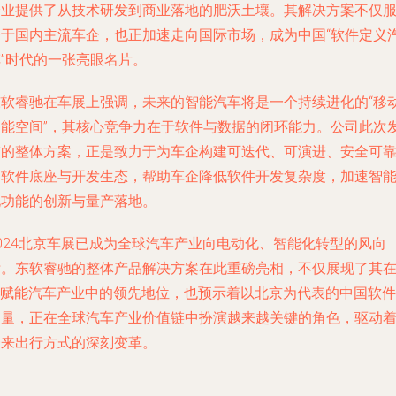
企业提供了从技术研发到商业落地的肥沃土壤。其解决方案不仅
务于国内主流车企，也正加速走向国际市场，成为中国“软件定义
车”时代的一张亮眼名片。
东软睿驰在车展上强调，未来的智能汽车将是一个持续进化的“移
智能空间”，其核心竞争力在于软件与数据的闭环能力。公司此次
布的整体方案，正是致力于为车企构建可迭代、可演进、安全可
的软件底座与开发生态，帮助车企降低软件开发复杂度，加速智
化功能的创新与量产落地。
2024北京车展已成为全球汽车产业向电动化、智能化转型的风向
标。东软睿驰的整体产品解决方案在此重磅亮相，不仅展现了其
AI赋能汽车产业中的领先地位，也预示着以北京为代表的中国软件
力量，正在全球汽车产业价值链中扮演越来越关键的角色，驱动
未来出行方式的深刻变革。