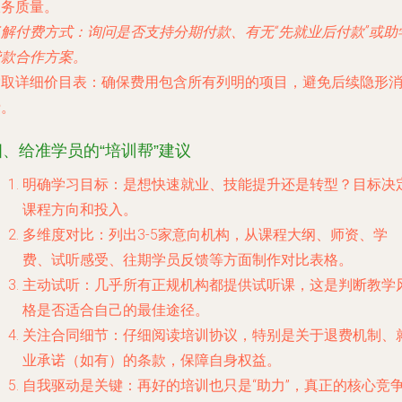
服务质量。
了解付费方式
：询问是否支持分期付款、有无“先就业后付款”或助
贷款合作方案。
索取详细价目表
：确保费用包含所有列明的项目，避免后续隐形
费。
四、给准学员的“培训帮”建议
明确学习目标
：是想快速就业、技能提升还是转型？目标决
课程方向和投入。
多维度对比
：列出3-5家意向机构，从课程大纲、师资、学
费、试听感受、往期学员反馈等方面制作对比表格。
主动试听
：几乎所有正规机构都提供试听课，这是判断教学
格是否适合自己的最佳途径。
关注合同细节
：仔细阅读培训协议，特别是关于退费机制、
业承诺（如有）的条款，保障自身权益。
自我驱动是关键
：再好的培训也只是“助力”，真正的核心竞