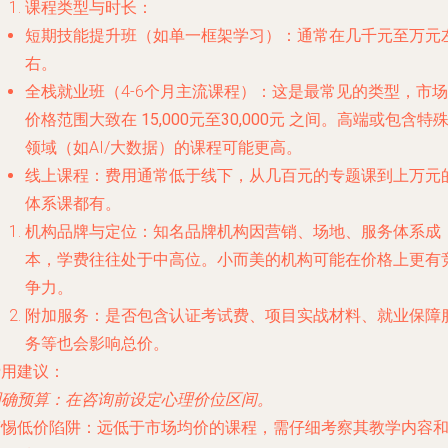
课程类型与时长
：
短期技能提升班
（如单一框架学习）：通常在几千元至万元
右。
全栈就业班
（4-6个月主流课程）：这是最常见的类型，市场
价格范围大致在
15,000元至30,000元
之间。高端或包含特
领域（如AI/大数据）的课程可能更高。
线上课程
：费用通常低于线下，从几百元的专题课到上万元
体系课都有。
机构品牌与定位
：知名品牌机构因营销、场地、服务体系成
本，学费往往处于中高位。小而美的机构可能在价格上更有
争力。
附加服务
：是否包含认证考试费、项目实战材料、就业保障
务等也会影响总价。
费用建议
：
明确预算
：在咨询前设定心理价位区间。
警惕低价陷阱
：远低于市场均价的课程，需仔细考察其教学内容