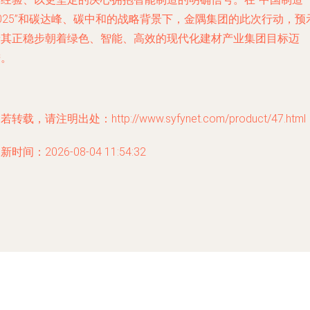
025”和碳达峰、碳中和的战略背景下，金隅集团的此次行动，预
着其正稳步朝着绿色、智能、高效的现代化建材产业集团目标迈
进。
若转载，请注明出处：http://www.syfynet.com/product/47.html
新时间：2026-08-04 11:54:32