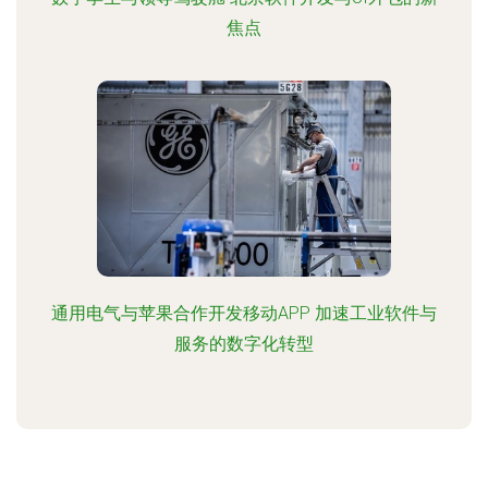
焦点
通用电气与苹果合作开发移动APP 加速工业软件与
服务的数字化转型