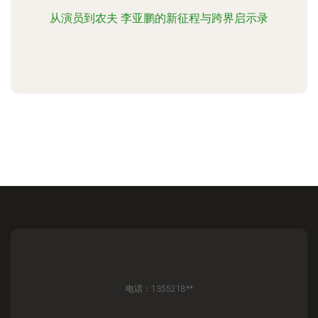
从演员到农夫 李亚鹏的新征程与跨界启示录
电话：1355218**